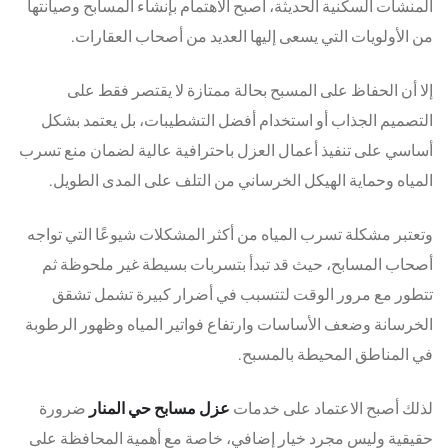
المنشآت السكنية الحديثة، أصبح الاهتمام بإنشاء المسابح وصيانتها
من الأولويات التي يسعى إليها العديد من أصحاب العقارات.
إلا أن الحفاظ على المسبح بحالة ممتازة لا يقتصر فقط على
التصميم الجذاب أو استخدام أفضل التشطيبات، بل يعتمد بشكل
أساسي على تنفيذ أعمال العزل باحترافية عالية لضمان منع تسرب
المياه وحماية الهيكل الخرساني من التلف على المدى الطويل.
وتعتبر مشكلة تسرب المياه من أكثر المشكلات شيوعًا التي تواجه
أصحاب المسابح، حيث قد تبدأ بتسربات بسيطة غير ملحوظة ثم
تتطور مع مرور الوقت لتتسبب في أضرار كبيرة تشمل تشقق
الخرسانة وضعف الأساسات وارتفاع فواتير المياه وظهور الرطوبة
في المناطق المحيطة بالمسبح.
لذلك أصبح الاعتماد على خدمات
عزل مسابح حي المنار
ضرورة
حقيقية وليس مجرد خيار إضافي، خاصة مع أهمية المحافظة على