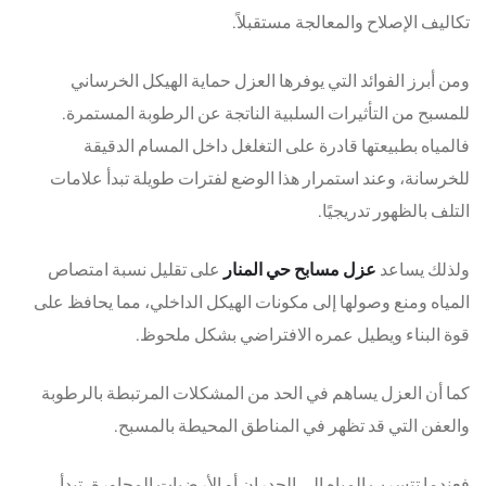
تكاليف الإصلاح والمعالجة مستقبلاً.
ومن أبرز الفوائد التي يوفرها العزل حماية الهيكل الخرساني
للمسبح من التأثيرات السلبية الناتجة عن الرطوبة المستمرة.
فالمياه بطبيعتها قادرة على التغلغل داخل المسام الدقيقة
للخرسانة، وعند استمرار هذا الوضع لفترات طويلة تبدأ علامات
التلف بالظهور تدريجيًا.
ولذلك يساعد
عزل مسابح حي المنار
على تقليل نسبة امتصاص
المياه ومنع وصولها إلى مكونات الهيكل الداخلي، مما يحافظ على
قوة البناء ويطيل عمره الافتراضي بشكل ملحوظ.
كما أن العزل يساهم في الحد من المشكلات المرتبطة بالرطوبة
والعفن التي قد تظهر في المناطق المحيطة بالمسبح.
فعندما تتسرب المياه إلى الجدران أو الأرضيات المجاورة، تبدأ