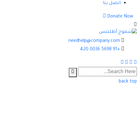
اتصل بنا
Search
Donate Now
needhelp@company.com
+91 5698 0036 420
Youtube
Pinterest
Facebook
Twitter
back top